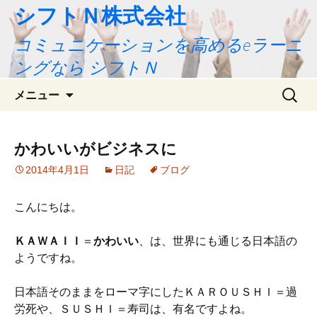
シフトＮ株式会社
コミュニケーションを高めるeラーニ
ングなら シフトＮ
コ
検
メニュー
ン
索:
テ
ン
かわいいがビジネスに
ツ
2014年4月1日
日記
ブログ
へ
ス
キ
こんにちは。
ッ
プ
ＫＡＷＡＩＩ
＝
かわいい
、は、世界にも通じる日本語の
ようですね。
日本語そのままをローマ字にしたＫＡＲＯＵＳＨＩ＝過
労死や、ＳＵＳＨＩ＝寿司は、有名ですよね。