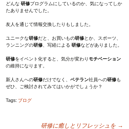
どんな
研修
プログラムにしているのか、気になってしか
たありませんでした。
友人を通じて情報交換したりもしました。
ユニークな
研修
だと、お買いもの
研修
とか、スポーツ、
ランニングの
研修
、写経による
研修
などがありました。
研修
をイベント化すると、気分が変わり
モチベーション
の維持になります。
新人さんへの
研修
だけでなく、
ベテラン
社員への
研修
も
ぜひ、ご検討されてみてはいかがでしょうか？
Tags:
ブログ
研修に癒しとリフレッシュを
→