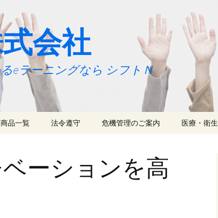
株式会社
るeラーニングなら シフトＮ
商品一覧
法令遵守
危機管理のご案内
医療・衛生
べてら～にんぐ
プレス関係
CSR支援事業
べてら～にんぐ
内容
チベーションを高
業務受託
リリース：べてら～に
商品
んぐ
開発