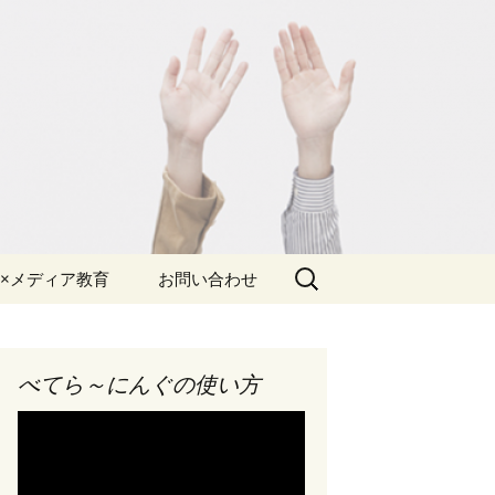
検
×メディア教育
お問い合わせ
索:
見積り
チラシ
体験版申込み
べてら～にんぐの使い方
の背景
申込み