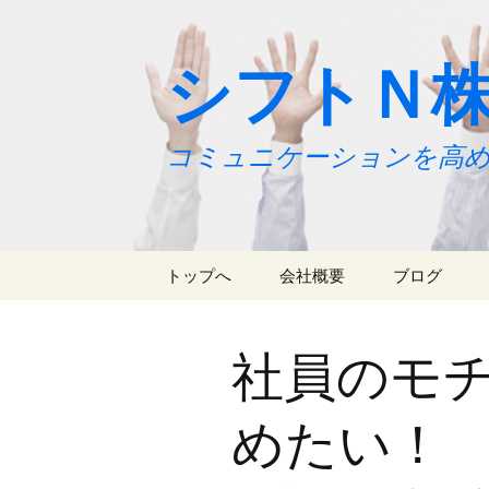
シフトＮ
コミュニケーションを高め
コ
トップへ
会社概要
ブログ
ン
テ
ニュース
ン
社員のモ
ツ
代表よりご挨拶
へ
ス
めたい！
キ
ッ