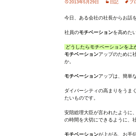
2013年5月29日
日記
ブ
プ
今日、ある会社の社長からお話
社員の
モチベーション
を高めた
どうしたらモチベーションを上
モチベーション
アップのために
か。
モチベーション
アップは、簡単
ダイバーシティの高まりをうま
たいものです。
安陪総理大臣が言われたように、
の時間を大切にできるように、
モチベーション
が上がる、お手