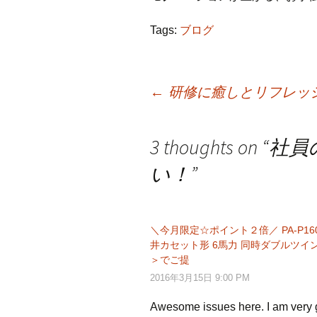
Tags:
ブログ
←
研修に癒しとリフレッ
投
3 thoughts on “
社員
稿
い！
”
ナ
＼今月限定☆ポイント２倍／ PA-P16
ビ
井カセット形 6馬力 同時ダブルツイン
＞でご提
2016年3月15日 9:00 PM
ゲ
Awesome issues here. I am very g