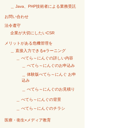
＿ Java、PHP技術者による業務受託
お問い合わせ
法令遵守
企業が大切にしたいCSR
メリットがある危機管理を
＿ 直接入力できるeラーニング
＿ べてら～にんぐの詳しい内容
＿ べてら～にんぐのお申込み
＿ 体験版べてら～にんぐ お申
込み
＿ べてら～にんぐのお見積り
＿ べてら～にんぐの背景
＿ べてら～にんぐのチラシ
医療・衛生×メディア教育