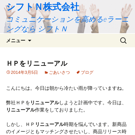
シフトＮ株式会社
コミュニケーションを高めるeラーニ
ングなら シフトＮ
コ
検
メニュー
ン
索:
テ
ン
ＨＰをリニューアル
ツ
2014年3月5日
ごあいさつ
ブログ
へ
ス
キ
こんにちは。今日は朝から冷たい雨が降っていますね。
ッ
プ
弊社ＨＰを
リニューアル
しようと計画中です。今日は、
リニューアル
作業をしておりました。
しかし、ＨＰ
リニューアル
時期を悩んでいます。新商品
のイメージともマッチングさせたいし、商品リリース時