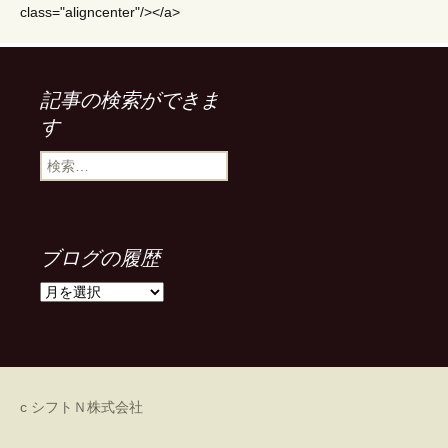
class="aligncenter"/></a>
記事の検索ができま
す
検
索
:
ブログの履歴
ブ
ロ
グ
の
履
歴
c シフトＮ株式会社