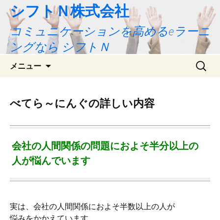
シフトＮ株式会社
コミュニケーションを高めるeラーニ
ングなら シフトＮ
コ
検
メニュー
ン
索:
テ
ン
べてら～にんぐの詳しい内容
ツ
へ
ス
キ
会社の人間関係の問題におよそ半分以上の
ッ
人が悩んでいます
プ
実は、会社の人間関係におよそ半数以上の人が
悩みをかかえています。