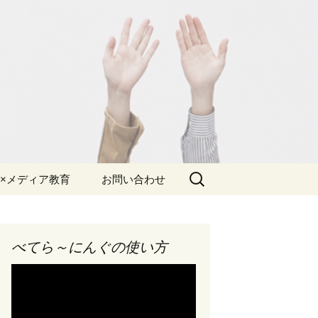
検
×メディア教育
お問い合わせ
索:
見積り
チラシ
体験版申込み
べてら～にんぐの使い方
の背景
申込み