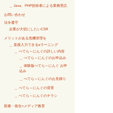
＿ Java、PHP技術者による業務受託
お問い合わせ
法令遵守
企業が大切にしたいCSR
メリットがある危機管理を
＿ 直接入力できるeラーニング
＿ べてら～にんぐの詳しい内容
＿ べてら～にんぐのお申込み
＿ 体験版べてら～にんぐ お申
込み
＿ べてら～にんぐのお見積り
＿ べてら～にんぐの背景
＿ べてら～にんぐのチラシ
医療・衛生×メディア教育