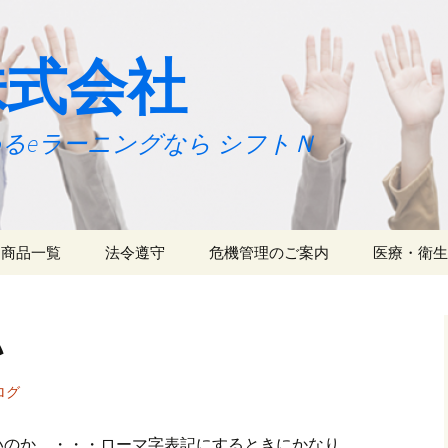
株式会社
るeラーニングなら シフトＮ
商品一覧
法令遵守
危機管理のご案内
医療・衛生
べてら～にんぐ
プレス関係
CSR支援事業
べてら～にんぐ
内容
い
業務受託
リリース：べてら～に
商品
んぐ
開発
ログ
いのか、・・・ローマ字表記にするときにかなり、