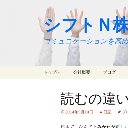
シフトＮ
コミュニケーションを高め
コ
トップへ
会社概要
ブログ
ン
テ
ニュース
ン
読むの違
ツ
代表よりご挨拶
へ
ス
2014年5月14日
日記
ブ
キ
ッ
日本て、なんて
よみかた
が正し