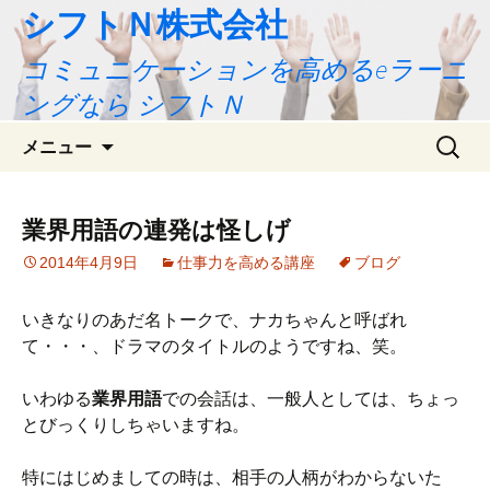
シフトＮ株式会社
コミュニケーションを高めるeラーニ
ングなら シフトＮ
コ
検
メニュー
ン
索:
テ
ン
業界用語の連発は怪しげ
ツ
2014年4月9日
仕事力を高める講座
ブログ
へ
ス
キ
いきなりのあだ名トークで、ナカちゃんと呼ばれ
ッ
て・・・、ドラマのタイトルのようですね、笑。
プ
いわゆる
業界用語
での会話は、一般人としては、ちょっ
とびっくりしちゃいますね。
特にはじめましての時は、相手の人柄がわからないた